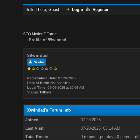
Hello There, Guest!
Login
Register
SEO MotionZ Forum
Profile of 99windad
99windad
Newbie
Registration Date:
07-20-2025
Date of Birth:
Not Specified
Local Time:
08-06-2026 at 10:06 AM
Status:
Offline
99windad's Forum Info
Joined:
07-20-2025
Last Visit:
07-20-2025, 03:14 AM
Total Posts:
0 (0 posts per day | 0 percent of 