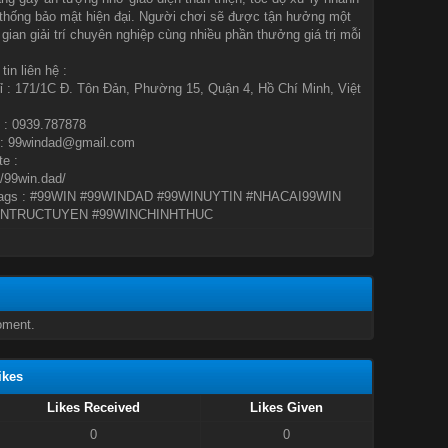
 thống bảo mật hiện đại. Người chơi sẽ được tận hưởng một
gian giải trí chuyên nghiệp cùng nhiều phần thưởng giá trị mỗi
tin liên hệ :
ỉ : 171/1C Đ. Tôn Đản, Phường 15, Quận 4, Hồ Chí Minh, Việt
 : 0939.787878
 : 99windad@gmail.com
e :
//99win.dad/
ags : #99WIN #99WINDAD #99WINUYTIN #NHACAI99WIN
INTRUCTUYEN #99WINCHINHTHUC
oment.
ikes
Likes Received
Likes Given
0
0