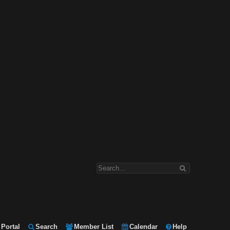
Portal
Search
Member List
Calendar
Help