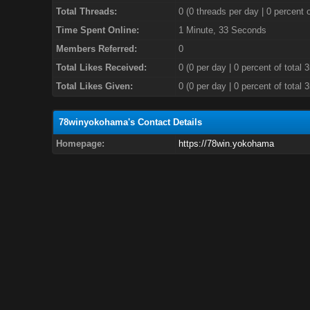
Total Threads:
0 (0 threads per day | 0 percent o
Time Spent Online:
1 Minute, 33 Seconds
Members Referred:
0
Total Likes Received:
0
(0 per day | 0 percent of total 
Total Likes Given:
0 (0 per day | 0 percent of total 
78winyokohama's Contact Details
Homepage:
https://78win.yokohama