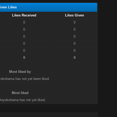
iven Likes
Likes Received
Likes Given
0
0
0
0
0
0
0
0
0
0
0
0
Most liked by
okohama has not yet been liked.
Most liked
inyokohama has not yet liked.