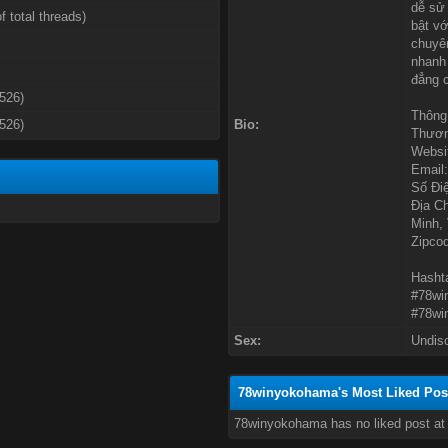
dễ sử 
f total threads)
bật vớ
chuyên
nhanh 
đẳng 
3526)
Thông 
3526)
Bio:
Thươn
Websit
Email
Số Điệ
Địa C
Minh,
Zipco
Hasht
#78wi
#78wi
Sex:
Undis
78winyokohama's Most Liked Pos
78winyokohama has no liked post at