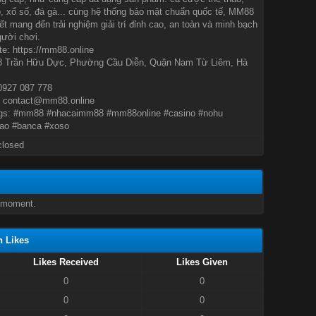
, xổ số, đá gà... cùng hệ thống bảo mật chuẩn quốc tế, MM88
t mang đến trải nghiệm giải trí đỉnh cao, an toàn và minh bạch
gười chơi.
e: https://mm88.online
8 Trần Hữu Dực, Phường Cầu Diễn, Quận Nam Từ Liêm, Hà
0927 087 778
: contact@mm88.online
gs: #mm88 #nhacaimm88 #mm88online #casino #nohu
hao #banca #xoso
closed
e moment.
 Likes
Likes Received
Likes Given
0
0
0
0