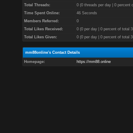
Total Threads:
0 (0 threads per day | 0 percent o
Time Spent Online:
46 Seconds
Members Referred:
0
Total Likes Received:
0
(0 per day | 0 percent of total 
Total Likes Given:
0 (0 per day | 0 percent of total 
mm88online's Contact Details
Homepage:
https://mm88.online