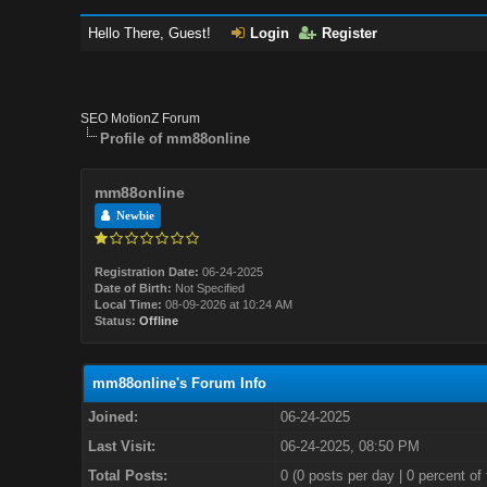
Hello There, Guest!
Login
Register
SEO MotionZ Forum
Profile of mm88online
mm88online
Newbie
Registration Date:
06-24-2025
Date of Birth:
Not Specified
Local Time:
08-09-2026 at 10:24 AM
Status:
Offline
mm88online's Forum Info
Joined:
06-24-2025
Last Visit:
06-24-2025, 08:50 PM
Total Posts:
0 (0 posts per day | 0 percent of 