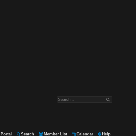
Portal
Search
Member List
Calendar
Help