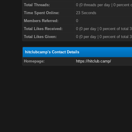
Total Threads:
0 (0 threads per day | 0 percent o
Time Spent Online:
23 Seconds
Members Referred:
0
Total Likes Received:
0
(0 per day | 0 percent of total 
Total Likes Given:
0 (0 per day | 0 percent of total 
hitclubcamp's Contact Details
Homepage:
https://hitclub.camp/