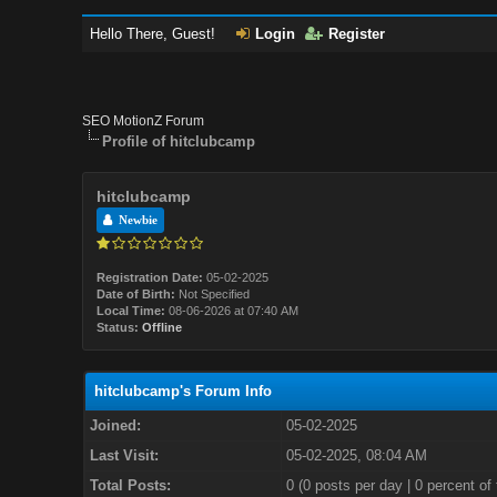
Hello There, Guest!
Login
Register
SEO MotionZ Forum
Profile of hitclubcamp
hitclubcamp
Newbie
Registration Date:
05-02-2025
Date of Birth:
Not Specified
Local Time:
08-06-2026 at 07:40 AM
Status:
Offline
hitclubcamp's Forum Info
Joined:
05-02-2025
Last Visit:
05-02-2025, 08:04 AM
Total Posts:
0 (0 posts per day | 0 percent of 