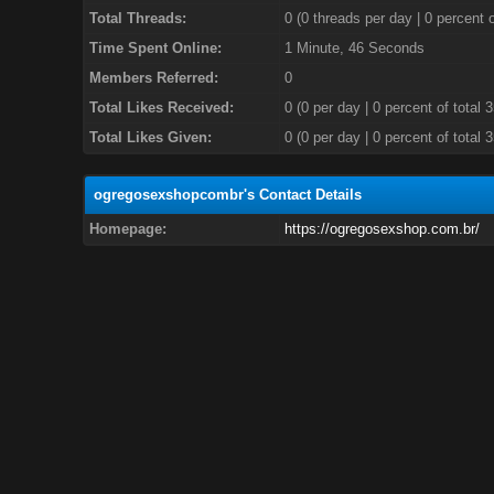
Total Threads:
0 (0 threads per day | 0 percent o
Time Spent Online:
1 Minute, 46 Seconds
Members Referred:
0
Total Likes Received:
0
(0 per day | 0 percent of total 
Total Likes Given:
0 (0 per day | 0 percent of total 
ogregosexshopcombr's Contact Details
Homepage:
https://ogregosexshop.com.br/