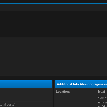
Additional Info About ogregose
Location:
brazil
Somos
uma am
total posts)
saúde 