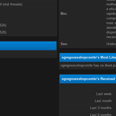
f total threads)
melhor
e efic
Bio:
rapide
compra
mais a
3526)
atendi
3526)
dispon
neces
Sex:
Undis
ogregosexshopcombr's Most Like
ogregosexshopcombr has no liked po
ogregosexshopcombr's Received 
Last week
Last month
Last 3 months
Last 6 months