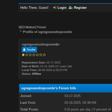
Hello There, Guest!
Login
Register
SEO MotionZ Forum
Profile of ogregosexshopcombr
ogregosexshopcombr
Newbie
Registration Date:
03-17-2025
Date of Birth:
01-01-1999 (27 years old)
Local Time:
08-06-2026 at 06:03 PM
Status:
Offline
ogregosexshopcombr's Forum Info
Joined:
03-17-2025
Last Visit:
03-18-2025, 04:38 AM
Total Posts:
0 (0 posts per day | 0 percent of 