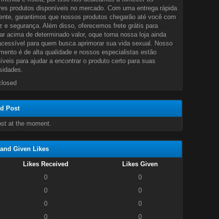
es produtos disponíveis no mercado. Com uma entrega rápida
iente, garantimos que nossos produtos chegarão até você com
z e segurança. Além disso, oferecemos frete grátis para
r acima de determinado valor, oque torna nossa loja ainda
cessível para quem busca aprimorar sua vida sexual. Nosso
mento é de alta qualidade e nossos especialistas estão
íveis para ajudar a encontrar o produto certo para suas
sidades.
closed
d Post
st at the moment.
and Given Likes
Likes Received
Likes Given
0
0
0
0
0
0
0
0