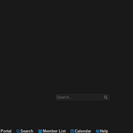
Portal
Search
Member List
Calendar
Help