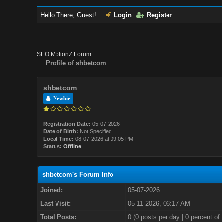
Hello There, Guest!
Login
Register
SEO MotionZ Forum
Profile of shbetcom
shbetcom
Newbie
Registration Date:
05-07-2026
Date of Birth:
Not Specified
Local Time:
08-07-2026 at 09:05 PM
Status:
Offline
shbetcom's Forum Info
Joined:
05-07-2026
Last Visit:
05-11-2026, 06:17 AM
Total Posts:
0 (0 posts per day | 0 percent of 