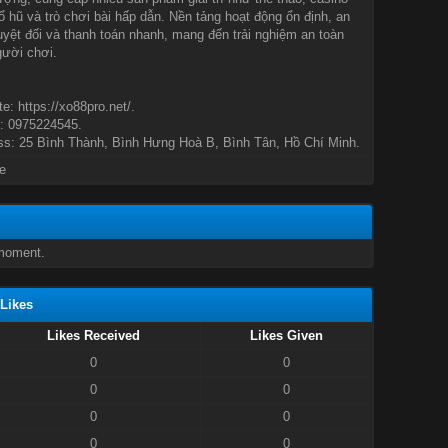
nổ hũ và trò chơi bài hấp dẫn. Nền tảng hoạt động ổn định, an
uyệt đối và thanh toán nhanh, mang đến trải nghiệm an toàn
gười chơi.
e: https://xo88pro.net/.
: 0975224545.
ss: 25 Bình Thành, Bình Hưng Hoà B, Bình Tân, Hồ Chí Minh.
e
 moment.
Likes
Likes Received
Likes Given
0
0
0
0
0
0
0
0