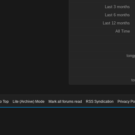
Last 3 months
Last 6 months
Last 12 months
All Time
tong
to
to Top
Lite (Archive) Mode
Mark all forums read
RSS Syndication
Privacy Po