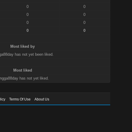
0
0
0
0
0
0
0
0
Most liked by
ga88day has not yet been liked.
Most liked
ngga88day has not yet liked.
licy
Terms Of Use
About Us