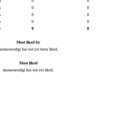
h
0
0
s
0
0
s
0
0
s
0
0
e
0
0
Most liked by
daotaoseodigi has not yet been liked.
Most liked
daotaoseodigi has not yet liked.