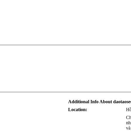
Additional Info About daotaose
Location:
Hồ
Ch
nh
và