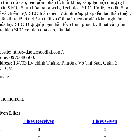
n trình độ cao, bao gồm phân tích từ khóa, sáng tạo nội dung đạt
uẩn SEO, tối ưu hóa trang web, Technical SEO, Entity, Audit tổng
ể và chiến lược SEO toàn diện. Với phương pháp đào tạo thân thiện,
i tập thực tế trên dự án thật và đội ngũ mentor giàu kinh nghiệm,
óa học SEO Digi giúp bạn thần tốc chinh phục kỹ thuật và tự tin
ực hiện SEO có hiệu quả cao, lâu dài.
bsite: https://daotaoseodigi.com/.
one: 0976086500.
dress: 134/93 Lý chính Thắng, Phường Võ Thị Sáu, Quận 3,
P.HCM.
male
t
t the moment.
iven Likes
Likes Received
Likes Given
k
0
0