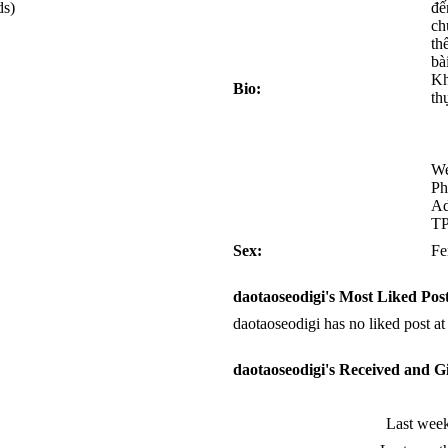
ds)
đế
ch
th
bà
Kh
Bio:
th
We
Ph
Ad
T
Sex:
Fe
daotaoseodigi's Most Liked Pos
daotaoseodigi has no liked post a
daotaoseodigi's Received and G
Last wee